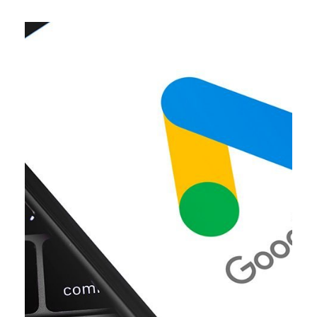
Cet article révèle les […]
Adwords dépend du sérieux apporté lors de la création.
La réussite d’une campagne publicitaire sur Google
adwords ?
en créant une campagne google
Améliorer son taux de conversion