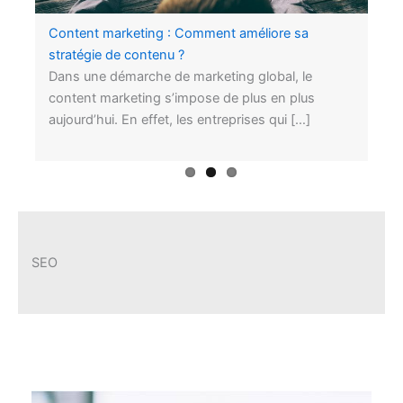
ous
Les points essentiels à connaître sur une
Content marketing : Comment améliore sa
C’est quoi un référenceur WEB
campagne netlinking
stratégie de contenu ?
Les entreprises sont actuellement nombreuses à
créer leur site internet professionnel. Cela
s’explique par le fait qu’être présent en ligne […]
SEO